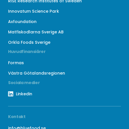
RISE Research Institutes of Sweden
Innovatum Science Park
Axfoundation
Matfiskodlarna Sverige AB
Orkla Foods Sverige
Huvudfinansiärer
Formas
Västra Götalandsregionen
Sociala medier
Linkedin
Kontakt
info@bluefood.se