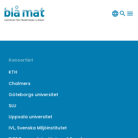
language
search
menu
Konsortiet
KTH
Chalmers
Göteborgs universitet
SLU
Uppsala universitet
IVL, Svenska Miljöinstitutet