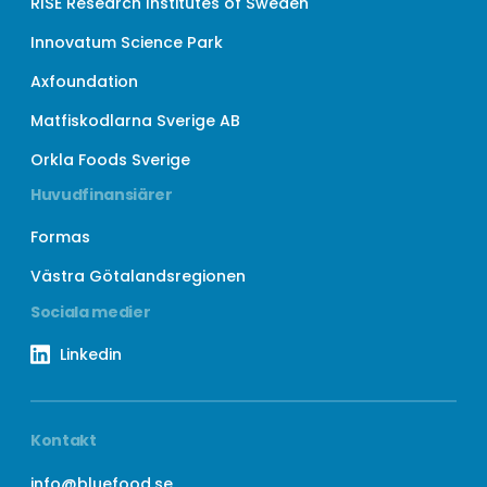
RISE Research Institutes of Sweden
Innovatum Science Park
Axfoundation
Matfiskodlarna Sverige AB
Orkla Foods Sverige
Huvudfinansiärer
Formas
Västra Götalandsregionen
Sociala medier
Linkedin
Kontakt
info@bluefood.se