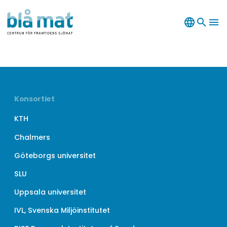
language
search
menu
Konsortiet
KTH
Chalmers
Göteborgs universitet
SLU
Uppsala universitet
IVL, Svenska Miljöinstitutet