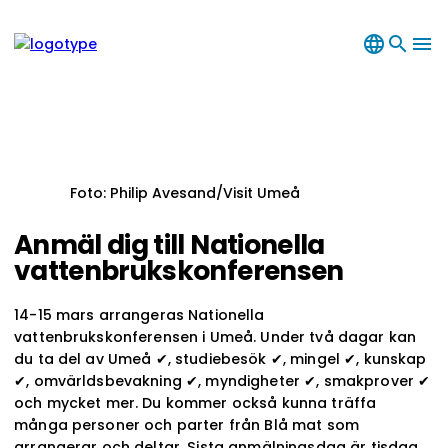
language
search
menu
Foto: Philip Avesand/Visit Umeå
Anmäl dig till Nationella
vattenbrukskonferensen
14-15 mars arrangeras Nationella
vattenbrukskonferensen i Umeå. Under två dagar kan
du ta del av Umeå ✔, studiebesök ✔, mingel ✔, kunskap
✔, omvärldsbevakning ✔, myndigheter ✔, smakprover ✔
och mycket mer. Du kommer också kunna träffa
många personer och parter från Blå mat som
arrangerar och deltar. Sista anmälningsdag är tisdag