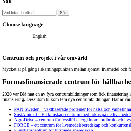
Sök
Sök
efter:
Choose language
Svenska
English
Centrum och projekt i vår omvärld
Mycket är på gång i skärningspunkten mellan sjömat, livsmedel och fors
Formasfinansierade centrum för hållbarhe
2020 var Blå mat en av fyra centrumbildningar som fick finansiering 
finansiering. Dessutom tillkom fem nya centrumbildningar. Här är vår
PAN Sweden – växtbaserade proteiner för hälsa och välbefinn
SustAinimal – Ett kunskapscentrum med fokus på de livsmedels
AgroDrive – centrum för fossilfri energi inom jordbruk och liv
FORCE – ett centrum för livsmedelsberedskap och konkurrensk
Kunskapscentrum för livsmedelsberedskap