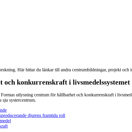
kning. Här hittar du länkar till andra centrumbildningar, projekt och in
t och konkurrenskraft i livsmedelssystemet
i Formas utlysning centrum för hållbarhet och konkurrenskraft i livsme
a sju systercentrum.
ande
producerande djurens framtida roll
smedel
raft