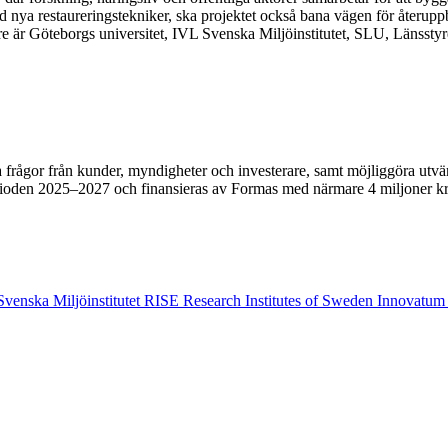
a restaureringstekniker, ska projektet också bana vägen för återuppbyg
are är Göteborgs universitet, IVL Svenska Miljöinstitutet, SLU, Länss
a frågor från kunder, myndigheter och investerare, samt möjliggöra utvär
rioden 2025–2027 och finansieras av Formas med närmare 4 miljoner kr
Svenska Miljöinstitutet
RISE Research Institutes of Sweden
Innovatum