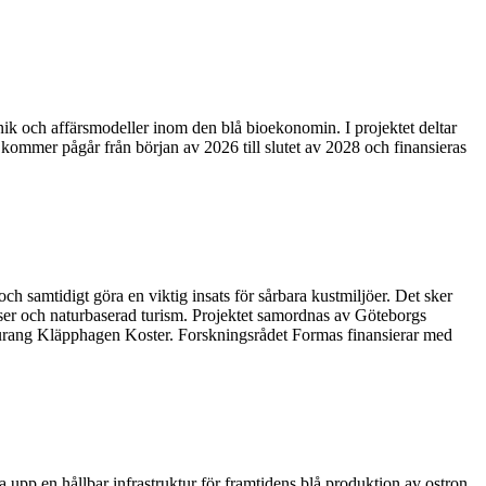
nik och affärsmodeller inom den blå bioekonomin. I projektet deltar
mmer pågår från början av 2026 till slutet av 2028 och finansieras
ch samtidigt göra en viktig insats för sårbara kustmiljöer. Det sker
lser och naturbaserad turism. Projektet samordnas av Göteborgs
urang Kläpphagen Koster. Forskningsrådet Formas finansierar med
a upp en hållbar infrastruktur för framtidens blå produktion av ostron.