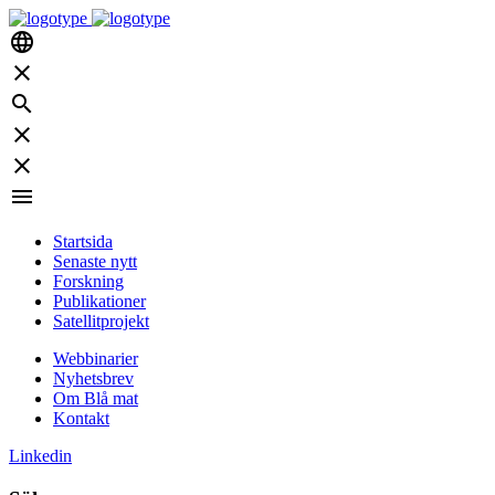
language
close
search
close
close
menu
Startsida
Senaste nytt
Forskning
Publikationer
Satellitprojekt
Webbinarier
Nyhetsbrev
Om Blå mat
Kontakt
Linkedin