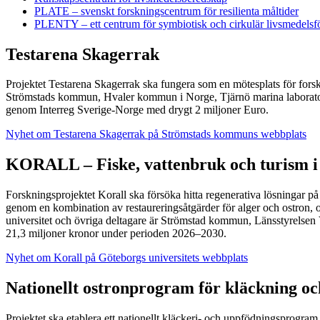
PLATE – svenskt forskningscentrum för resilienta måltider
PLENTY – ett centrum för symbiotisk och cirkulär livsmedelsf
Testarena Skagerrak
Projektet Testarena Skagerrak ska fungera som en mötesplats för forsk
Strömstads kommun, Hvaler kommun i Norge, Tjärnö marina laboratoriu
genom Interreg Sverige-Norge med drygt 2 miljoner Euro.
Nyhet om Testarena Skagerrak på Strömstads kommuns webbplats
KORALL – Fiske, vattenbruk och turism i
Forskningsprojektet Korall ska försöka hitta regenerativa lösningar på
genom en kombination av restaureringsåtgärder för alger och ostron, o
universitet och övriga deltagare är Strömstad kommun, Länsstyrelse
21,3 miljoner kronor under perioden 2026–2030.
Nyhet om Korall på Göteborgs universitets webbplats
Nationellt ostronprogram för kläckning oc
Projektet ska etablera ett nationellt kläckeri- och uppfödningsprogram,