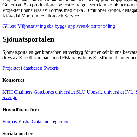
Genom att öka produktionen av ostronyngel, som kan kombineras med ny
Projektet finansieras av Formas med cirka 30 miljoner kronor, deltag
Klövedal Marin Innovation och Service
GU.se: Miljonsatsning ska bygga upp svensk ostronodling
Sjömatsportalen
Sjömatsportalen ger branschen ett verktyg för att enkelt kunna besvar
drivs av Rise tillsammans med Fiskbranschens Riksförbund under pe
Projektet i databasen Swecris
Konsortiet
KTH
Chalmers
Göteborgs universitet
SLU
Uppsala universitet
IVL, 
Sverige
Huvudfinansiärer
Formas
Västra Götalandsregionen
Sociala medier