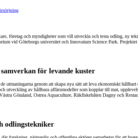
örsörjning
are, företag och myndigheter som vill utveckla och testa odling, ny tek
m vid Göteborgs universitet och Innovatum Science Park. Projektet ko
 samverkan för levande kuster
 de utmaningarna genom att skapa nya sätt att leva ekonomiskt hållbart o
ch utveckling av hållbara affärsmodeller som kopplar till mat, uppleve
n Västra Götaland, Ostrea Aquaculture, Räkfiskebåten Dagny och Resta
h odlingstekniker
 där forskning, näringsliv och offentliga aktörer samarbetar för att bygg