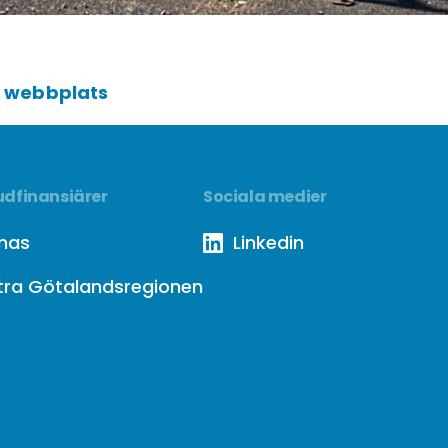
 webbplats
dfinansiärer
Sociala medier
mas
Linkedin
tra Götalandsregionen