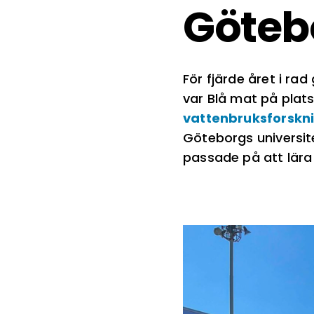
Göteb
För fjärde året i ra
var Blå mat på plat
vattenbruksforskn
Göteborgs universit
passade på att lära 