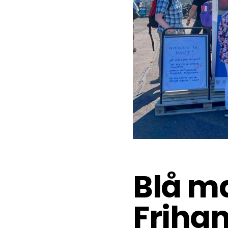
Blå ma
Friha