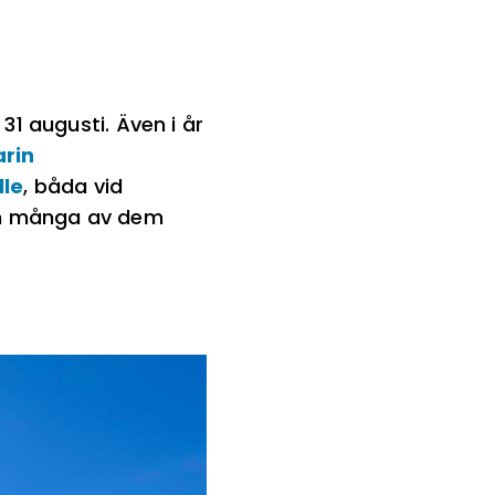
31 augusti. Även i år
arin
lle
, båda vid
och många av dem