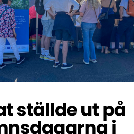
t ställde ut på
mnsdagarna i