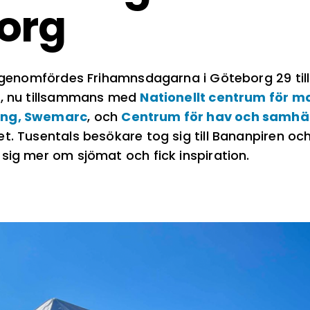
org
d genomfördes Frihamnsdagarna i Göteborg 29 till 
s, nu tillsammans med
Nationellt centrum för m
ing, Swemarc
, och
Centrum för hav och samhä
et. Tusentals besökare tog sig till Bananpiren 
sig mer om sjömat och fick inspiration.