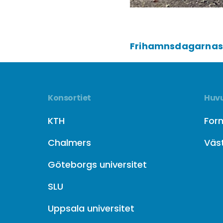
Frihamnsdagarnas
Konsortiet
Huvu
KTH
For
Chalmers
Väs
Göteborgs universitet
SLU
Uppsala universitet