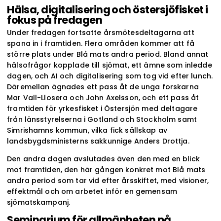
Hälsa, digitalisering och östersjöfisket i
fokus på fredagen
Under fredagen fortsatte årsmötesdeltagarna att
spana in i framtiden. Flera områden kommer att få
större plats under Blå mats andra period. Bland annat
hälsofrågor kopplade till sjömat, ett ämne som inledde
dagen, och AI och digitalisering som tog vid efter lunch.
Däremellan ägnades ett pass åt de unga forskarna
Mar Vall-Llosera och John Axelsson, och ett pass åt
framtiden för yrkesfisket i Östersjön med deltagare
från länsstyrelserna i Gotland och Stockholm samt
Simrishamns kommun, vilka fick sällskap av
landsbygdsministerns sakkunnige Anders Drottja.
Den andra dagen avslutades även den med en blick
mot framtiden, den här gången konkret mot Blå mats
andra period som tar vid efter årsskiftet, med visioner,
effektmål och om arbetet inför en gemensam
sjömatskampanj.
Seminarium för allmänheten på