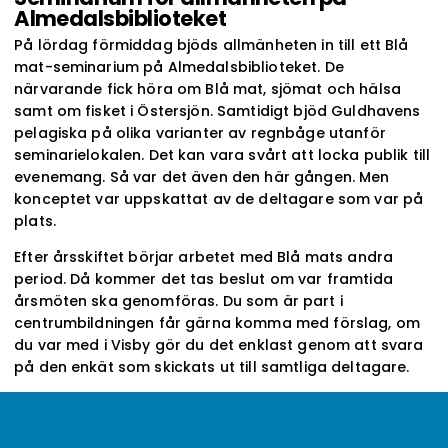
Almedalsbiblioteket
På lördag förmiddag bjöds allmänheten in till ett Blå
mat-seminarium på Almedalsbiblioteket. De
närvarande fick höra om Blå mat, sjömat och hälsa
samt om fisket i Östersjön. Samtidigt bjöd Guldhavens
pelagiska på olika varianter av regnbåge utanför
seminarielokalen. Det kan vara svårt att locka publik till
evenemang. Så var det även den här gången. Men
konceptet var uppskattat av de deltagare som var på
plats.
Efter årsskiftet börjar arbetet med Blå mats andra
period. Då kommer det tas beslut om var framtida
årsmöten ska genomföras. Du som är part i
centrumbildningen får gärna komma med förslag, om
du var med i Visby gör du det enklast genom att svara
på den enkät som skickats ut till samtliga deltagare.