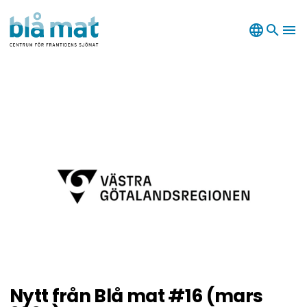
language
search
menu
Nytt från Blå mat #16 (mars