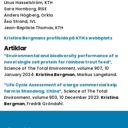
Linus Hasselström, KTH
Sara Hornborg, RISE
Anders Högberg, Orkla
Åsa Strand, IVL
Jean-Baptiste Thomas, KTH
Kristina Bergmans profilsida på KTH:s webbplats
Artiklar
”Environmental and biodiversity performance of a
novel single cell protein for rainbow trout feed”
,
Science of The Total Environment, volume 907, 10
January 2024.
Kristina Bergman
, Markus Langeland.
”Life Cycle Assessment of a large commercial kelp
farm in Shandong, China”
, Science of The Total
Environment, volume 903, 10 December 2023.
Kristina
Bergman
, Fredrik Gröndahl.