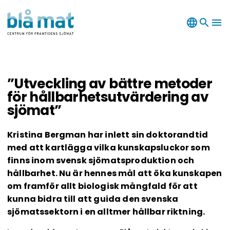
language
search
menu
”Utveckling av bättre metoder
för hållbarhetsutvärdering av
sjömat”
Kristina Bergman har inlett sin doktorandtid
med att kartlägga vilka kunskapsluckor som
finns inom svensk sjömatsproduktion och
hållbarhet. Nu är hennes mål att öka kunskapen
om framför allt biologisk mångfald för att
kunna bidra till att guida den svenska
sjömatssektorn i en alltmer hållbar riktning.