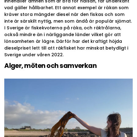
innehåller ämnen som är bra för hälsan, får underkänt
vad gäller hållbarhet. Ett annat exempel är räkan som
kräver stora mängder diesel när den fiskas och som
inte är särskilt nyttig, men som ändå är populär sjömat.
I Sverige är fiskekvoterna på räka, och räktrålarna,
också mindre än i närliggande länder vilket gör att
lönsamheten är lägre. Därför har det kraftigt höjda
dieselpriset lett till att räkfisket har minskat betydligt i
Sverige under våren 2022.
Alger, möten och samverkan