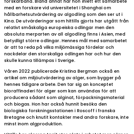
forskarbana. Bland annat har hon inlett ett samarbete
med en forskare vid universitetet i Shanghai om
hållbarhetsutvärdering av algodling som den ser ut i
Kina. De utvärderingar som hittills gjorts har utgått från
relativt småskaliga europeiska odlingar men den
absoluta merparten av all algodling finns i Asien, med
betydligt större odlingar. Hennes mål med samarbetet
är att ta reda på vilka miljömässiga fördelar och
nackdelar den storskaliga odlingen har och hur den
skulle kunna tillämpas i Sverige.
Våren 2022 publicerade Kristina Bergman också en
artikel om miljöutvärdering av alger, som bygger på
hennes tidigare arbete. Den tar sig an konceptet
bioraffinaderi för alger som kan användas för att
producera sådant som alginat, förpackningsmaterial
och biogas. Hon har också hunnit besöka den
biologiska forskningsstationen i Roscoff i franska
Bretagne och knutit kontakter med andra forskare, inte
minst inom algproduktion.