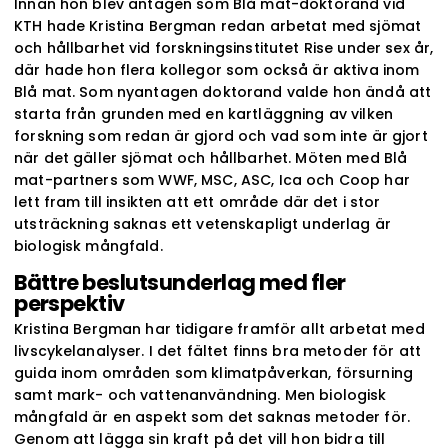
Innan hon blev antagen som Blå mat-doktorand vid
KTH hade Kristina Bergman redan arbetat med sjömat
och hållbarhet vid forskningsinstitutet Rise under sex år,
där hade hon flera kollegor som också är aktiva inom
Blå mat. Som nyantagen doktorand valde hon ändå att
starta från grunden med en kartläggning av vilken
forskning som redan är gjord och vad som inte är gjort
när det gäller sjömat och hållbarhet. Möten med Blå
mat-partners som WWF, MSC, ASC, Ica och Coop har
lett fram till insikten att ett område där det i stor
utsträckning saknas ett vetenskapligt underlag är
biologisk mångfald.
Bättre beslutsunderlag med fler
perspektiv
Kristina Bergman har tidigare framför allt arbetat med
livscykelanalyser. I det fältet finns bra metoder för att
guida inom områden som klimatpåverkan, försurning
samt mark- och vattenanvändning. Men biologisk
mångfald är en aspekt som det saknas metoder för.
Genom att lägga sin kraft på det vill hon bidra till