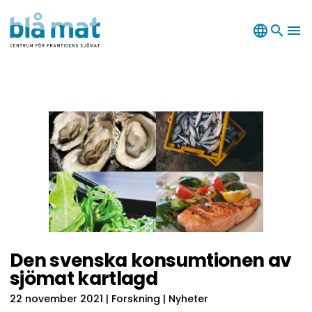
language
search
menu
Den svenska konsumtionen av
sjömat kartlagd
22 november 2021
| Forskning | Nyheter