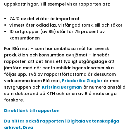
uppskattningar. Till exempel visar rapporten att:
74 % av det vi äter är importerat
vi mest äter odlad lax, viltfångad torsk, sill och räkor
10 artgrupper (av 85) står för 75 procent av
konsumtionen
För Blå mat – som har ambitiösa mål för svensk
produktion och konsumtion av sjömat – innebär
rapporten att det finns ett tydligt utgångsläge att
jämföra med när centrumbildningens insatser ska
följas upp. Två av rapportförfattarna är dessutom
verksamma inom Blå mat,
Friederike Ziegler
är med
styrgruppen och
Kristina Bergman
är numera anställd
som doktorand på KTH och är en av Blå mats unga
forskare.
Direktlänk till rapporten
Du hittar också rapporten i Digitala vetenskapliga
arkivet, Diva