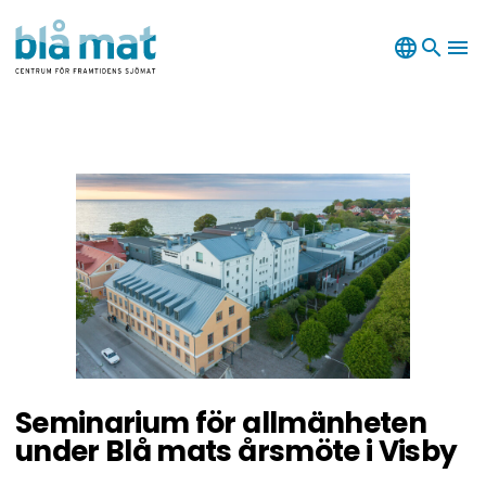
language
search
menu
Seminarium för allmänheten
under Blå mats årsmöte i Visby