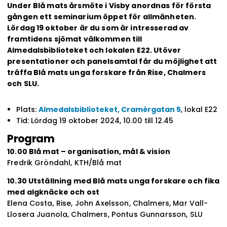
Under Blå mats årsmöte i Visby anordnas för första
gången ett seminarium öppet för allmänheten.
Lördag 19 oktober är du som är intresserad av
framtidens sjömat välkommen till
Almedalsbiblioteket och lokalen E22. Utöver
presentationer och panelsamtal får du möjlighet att
träffa Blå mats unga forskare från Rise, Chalmers
och SLU.
Plats:
Almedalsbiblioteket, Cramérgatan 5
, lokal E22
Tid: Lördag 19 oktober 2024, 10.00 till 12.45
Program
10.00 Blå mat – organisation, mål & vision
Fredrik Gröndahl, KTH/Blå mat
10.30 Utställning med Blå mats unga forskare och fika
med algknäcke och ost
Elena Costa, Rise, John Axelsson, Chalmers, Mar Vall-
Llosera Juanola, Chalmers, Pontus Gunnarsson, SLU