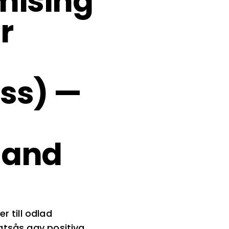
mising
r
ss) —
 and
 till odlad
matsås gav positiva