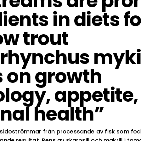
streams are pro
ients in diets fo
w trout
rhynchus myki
s on growth
logy, appetite,
inal health”
sidoströmmar från processande av fisk som foder
nde resultat. Rens av skarpsill och makrill i to