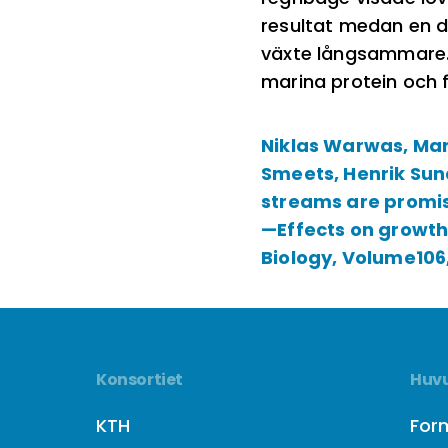
resultat medan en di
växte långsammare. D
marina protein och f
Niklas Warwas, Mar
Smeets, Henrik Sund
streams are promis
—Effects on growth 
Biology, Volume106,
Konsortiet
Huvu
KTH
For