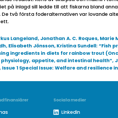
et på inlagd sill ledde till att fiskarna bland ann
e två första foderalternativen var lovande altern
ett.
kus Langeland, Jonathan A. C. Roques, Marie M
h, Elisabeth Jönsson, Kristina Sundell: “Fish p
ing ingredients in diets for rainbow trout (O
physiology, appetite, and intestinal health”, J
 Issue 1 Special Issue: Welfare and resilience 
dfinansiärer
Sociala medier
mas
Linkedin