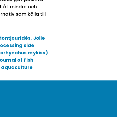
at åt mindre och
ativ som källa till
ontjouridès, Jolie
rocessing side
ncorhynchus mykiss)
ournal of Fish
in aquaculture