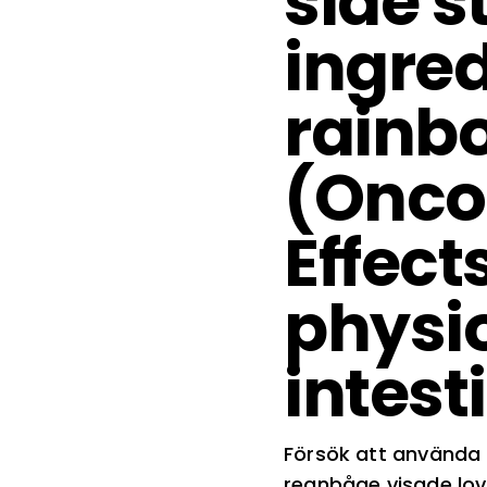
side 
ingred
rainbo
(Onco
Effect
physio
intest
Försök att använda 
regnbåge visade lova