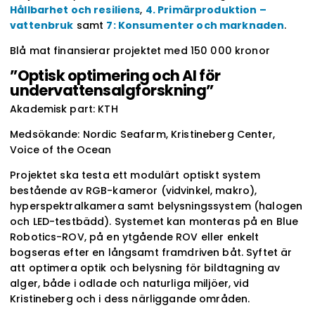
Hållbarhet och resiliens
,
4. Primärproduktion –
vattenbruk
samt
7: Konsumenter och marknaden
.
Blå mat finansierar projektet med 150 000 kronor
”Optisk optimering och AI för
undervattensalgforskning”
Akademisk part: KTH
Medsökande: Nordic Seafarm, Kristineberg Center,
Voice of the Ocean
Projektet ska testa ett modulärt optiskt system
bestående av RGB-kameror (vidvinkel, makro),
hyperspektralkamera samt belysningssystem (halogen
och LED-testbädd). Systemet kan monteras på en Blue
Robotics-ROV, på en ytgående ROV eller enkelt
bogseras efter en långsamt framdriven båt. Syftet är
att optimera optik och belysning för bildtagning av
alger, både i odlade och naturliga miljöer, vid
Kristineberg och i dess närliggande områden.