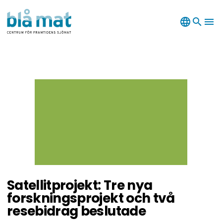
language
search
menu
Satellitprojekt: Tre nya
forskningsprojekt och två
resebidrag beslutade