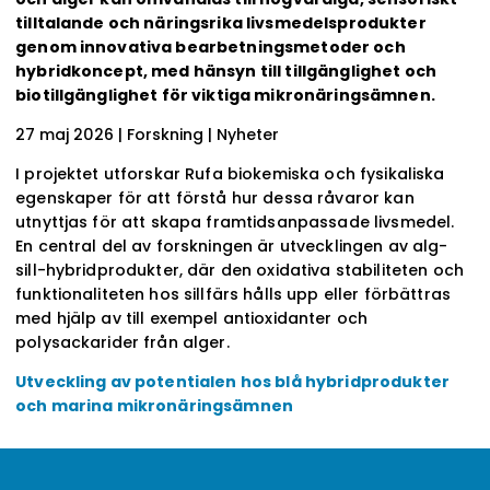
tilltalande och näringsrika livsmedelsprodukter
genom innovativa bearbetningsmetoder och
hybridkoncept, med hänsyn till tillgänglighet och
biotillgänglighet för viktiga mikronäringsämnen.
27 maj 2026
| Forskning | Nyheter
I projektet utforskar Rufa biokemiska och fysikaliska
egenskaper för att förstå hur dessa råvaror kan
utnyttjas för att skapa framtidsanpassade livsmedel.
En central del av forskningen är utvecklingen av alg-
sill-hybridprodukter, där den oxidativa stabiliteten och
funktionaliteten hos sillfärs hålls upp eller förbättras
med hjälp av till exempel antioxidanter och
polysackarider från alger.
Utveckling av potentialen hos blå hybridprodukter
och marina mikronäringsämnen