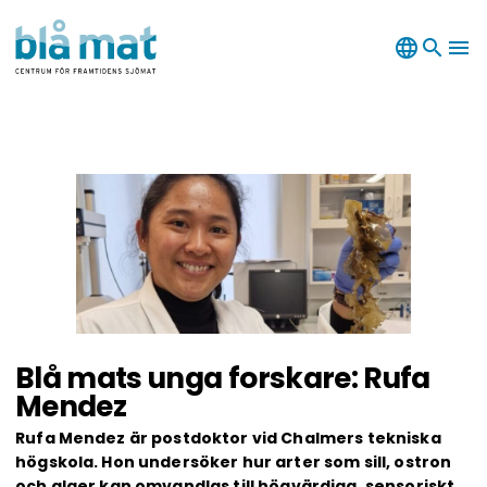
language
search
menu
Blå mats unga forskare: Rufa
Mendez
Rufa Mendez är postdoktor vid Chalmers tekniska
högskola. Hon undersöker hur arter som sill, ostron
och alger kan omvandlas till högvärdiga, sensoriskt