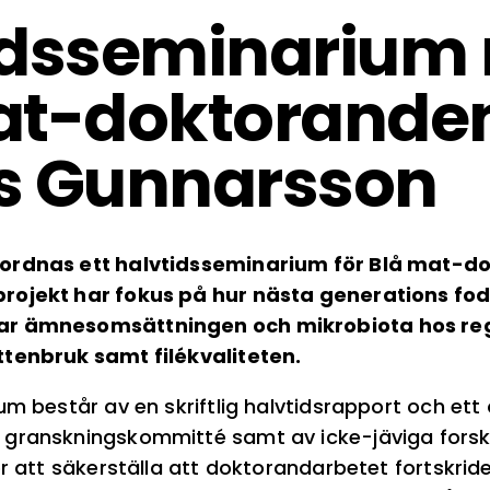
idsseminarium
at-doktorande
s Gunnarsson
ordnas ett halvtidsseminarium för Blå mat-d
rojekt har fokus på hur nästa generations fod
ar ämnesomsättningen och mikrobiota hos reg
tenbruk samt filékvaliteten.
um består av en skriftlig halvtidsrapport och et
granskningskommitté samt av icke-jäviga forska
ör att säkerställa att doktorandarbetet fortskrid