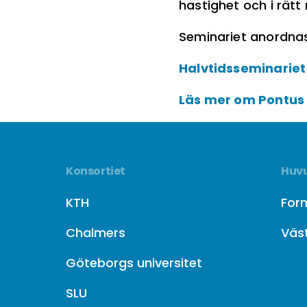
hastighet och i rätt
Seminariet anordnas 
Halvtidsseminariet 
Läs mer om Pontus
Konsortiet
Huvu
KTH
For
Chalmers
Väs
Göteborgs universitet
SLU