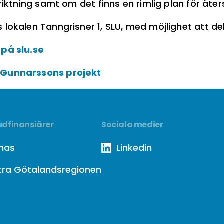
 riktning samt om det finns en rimlig plan för åter
lokalen Tanngrisner 1, SLU, med möjlighet att de
på slu.se
 Gunnarssons projekt
dfinansiärer
Sociala medier
mas
Linkedin
tra Götalandsregionen