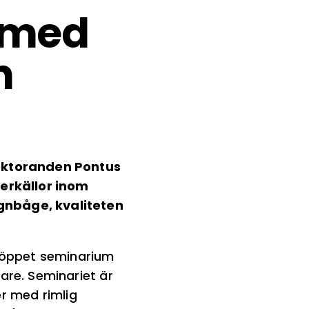
 med
n
oktoranden Pontus
erkällor inom
nbåge, kvaliteten
t öppet seminarium
re. Seminariet är
er med rimlig