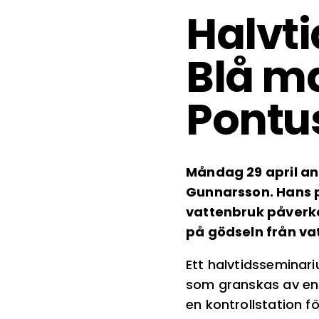
Halvt
Blå m
Pontu
Måndag 29 april an
Gunnarsson. Hans p
vattenbruk påverk
på gödseln från vat
Ett halvtidsseminari
som granskas av en 
en kontrollstation f