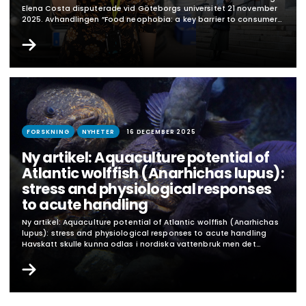
Elena Costa disputerade vid Göteborgs universitet 21 november
2025. Avhandlingen ”Food neophobia: a key barrier to consumer
acceptance of seafood in Sweden” handlar om acceptans för
nya livsmedel med fokus på sjömat, vad som gör att vi väljer eller
väljer bort och hur det går att göra…
FORSKNING
NYHETER
16 DECEMBER 2025
Ny artikel: Aquaculture potential of
Atlantic wolffish (Anarhichas lupus):
stress and physiological responses
to acute handling
Ny artikel: Aquaculture potential of Atlantic wolffish (Anarhichas
lupus): stress and physiological responses to acute handling
Havskatt skulle kunna odlas i nordiska vattenbruk men det
saknas kunskap om hur fisken skulle må i en sådan miljö. Det man
känner till bygger på den nära släktingen fläckig havskatt. I det
här projektet utsattes havskatter för en…