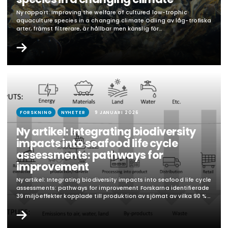
Ny rapport: Improving the welfare of cultured low-trophic
aquaculture species in a changing climate Odling av låg-trofiska
arter, främst filtrerare, är hållbar men känslig för
klimatförändringar då arterna inte kan reglera temperatur och
salthalt. En riskbedömning för Västra Götaland identifierade 22
nuvarande och lika många framtida klimatrelaterade
välfärdsrisker, inklusive extrema temperaturer och förändrad
födotillgång. Fyra…
FORSKNING
NYHETER
9 JANUARI 2026
Ny artikel: Integrating biodiversity
impacts into seafood life cycle
assessments: pathways for
improvement
Ny artikel: Integrating biodiversity impacts into seafood life cycle
assessments: pathways for improvement Forskarna identifierade
39 miljöeffekter kopplade till produktion av sjömat av vilka 90 %
orsakar förlust av biologisk mångfald. I tidigare livscykelanalyser
hade bara en femtedel av dessa inkluderats, trots att det finns
metodik för hälften av effekterna. De allvarligaste