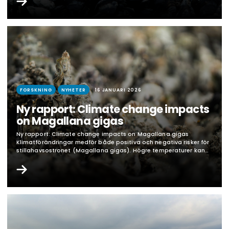
Indirekta effekter via syrebrist, algblomning och försämrad
födotillgång förstärker riskerna. Totalt identifierade forskarna…
FORSKNING
NYHETER
16 JANUARI 2026
Ny rapport: Climate change impacts
on Magallana gigas
Ny rapport: Climate change impacts on Magallana gigas
Klimatförändringar medför både positiva och negativa risker för
stillahavsostronet (Magallana gigas). Högre temperaturer kan
öka tillväxt, överlevnad och reproduktion i Sverige, men extrem
värme kan öka sjuklighet. Förändrad salthalt och pH påverkar
särskilt larver. Indirekta effekter som syrebrist och förändrad
födotillgång ökar riskerna. Fyra åtgärder rekommenderas: mer…