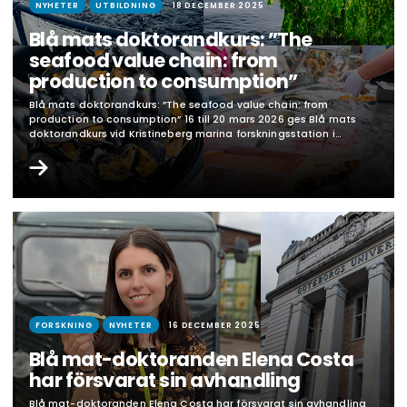
NYHETER
UTBILDNING
18 DECEMBER 2025
Blå mats doktorandkurs: ”The
seafood value chain: from
production to consumption”
Blå mats doktorandkurs: ”The seafood value chain: from
production to consumption” 16 till 20 mars 2026 ges Blå mats
doktorandkurs vid Kristineberg marina forskningsstation i
Fiskebäckskil. Kursdeltagarna kommer att få bred kunskap om
sjömatssektorns olika delar ur en mångfald perspektiv. Även post
docs och yrkesverksamma som vill öka sin kunskap är välkomna
att delta. Kursen…
FORSKNING
NYHETER
16 DECEMBER 2025
Blå mat-doktoranden Elena Costa
har försvarat sin avhandling
Blå mat-doktoranden Elena Costa har försvarat sin avhandling