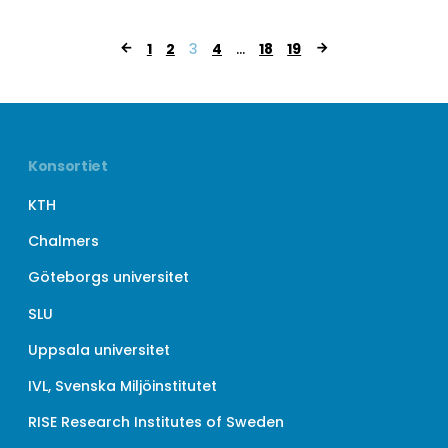
Sidnumrering
1
2
3
4
…
18
19
för
inlägg
Konsortiet
KTH
Chalmers
Göteborgs universitet
SLU
Uppsala universitet
IVL, Svenska Miljöinstitutet
RISE Research Institutes of Sweden