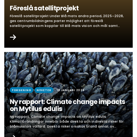
Föreslå satellitprojekt
Föreslå satellitprojekt Under Blå mats andra period, 2025–2028,
ges centrumbildningens parter möjlighet att föreslå
satellitprojekt som kopplar till Blå mats vision och mål samt
förväntas leda till resultat som stärker svensk hållbar
sjömatsnäring. Parallellt kommer det finnas möjlighet för Blå
mats unga forskare att söka resebidrag för att delta i
konferenser eller tillbringa tid vid…
FORSKNING
NYHETER
19 JANUARI 2026
Ny rapport: Climate change impacts
on Mytilus edulis
Ny rapport: Climate change impacts on Mytilus edulis
Klimatförändringar innebär både direkta och indirekta risker för
blåmusslors välfärd. Direkta risker orsakas bland annat av
förändringar i temperatur, salthalt och pH, som kan orsaka
stress, sänkt tillväxt och ökad dödlighet, särskilt hos larver.