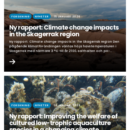
FORSKNING
NYHETER
15 JANUARI 2026
Ny rapport: Climate change impacts
in the Skagerrak region
Ny rapport: Climate change impacts in the Skagerrak region Den
pågående klimatförändringen väntas höja havstemperaturen i
Skagerrak med närmare 3 °C till år 2100, salthalten och pH-
värdet beräknas sjunka. Förändringarna ökar skiktning samt
minskar syrehalter och näringsmängd i bottenvattnet, vilket
påverkar ekosystemet. Växtplankton får lägre biomassa,
artsammansättningen förändras och antalet skadliga
algblomningar ökar. Växtplankton med…
FORSKNING
NYHETER
14 JANUARI 2026
Ny rapport: Improving the welfare of
cultured low-trophic aquaculture
species in a changing climate