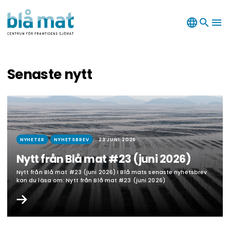
language
search
menu
Senaste nytt
NYHETER
NYHETSBREV
23 JUNI 2026
Nytt från Blå mat #23 (juni 2026)
Nytt från Blå mat #23 (juni 2026) I Blå mats senaste nyhetsbrev
kan du läsa om: Nytt från Blå mat #23 (juni 2026)