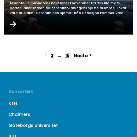
Årsmöte i Simrishamn i november I november träffas Blå mats
parter i Simrishamn för centrumbildningens sjätte årsmöte. Lokal
värd är Marint Centrum och sjömat från Östersjön kommer vara
ett viktigt tema. Även den här gången blir det ett tvådagars
årsmöte, onsdag 18 och torsdag 19 november. Vi planerar för en
heldag på onsdagen så ett…
Sidnumrering
1
2
…
16
Nästa
för
inlägg
Konsortiet
KTH
Chalmers
Göteborgs universitet
SLU