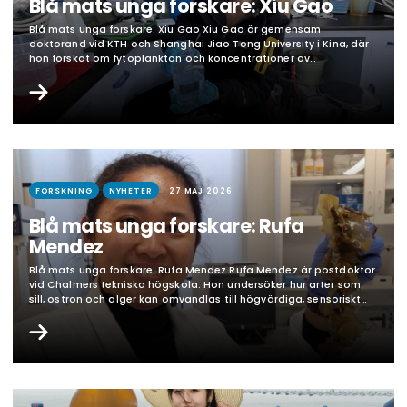
Blå mats unga forskare: Xiu Gao
Blå mats unga forskare: Xiu Gao Xiu Gao är gemensam
doktorand vid KTH och Shanghai Jiao Tong University i Kina, där
hon forskat om fytoplankton och koncentrationer av
näringsämnen. I sitt projekt vid KTH analyserar hon bland annat
fosforflöden i Kinas tångindustri över flera årtionden med hjälp
av materialflödesanalys, där hon kvantifierar hur mycket fosfor…
FORSKNING
NYHETER
27 MAJ 2026
Blå mats unga forskare: Rufa
Mendez
Blå mats unga forskare: Rufa Mendez Rufa Mendez är postdoktor
vid Chalmers tekniska högskola. Hon undersöker hur arter som
sill, ostron och alger kan omvandlas till högvärdiga, sensoriskt
tilltalande och näringsrika livsmedelsprodukter genom
innovativa bearbetningsmetoder och hybridkoncept, med
hänsyn till tillgänglighet och biotillgänglighet för viktiga
mikronäringsämnen. I projektet utforskar Rufa biokemiska och
fysikaliska egenskaper för…