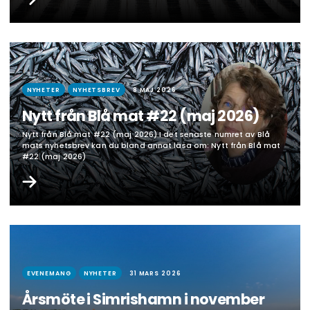
partneruniversitetet Shanghai Jiao Tong University. I resan
deltog också en grupp från Blå mats partnerskap. I Blå…
NYHETER
NYHETSBREV
8 MAJ 2026
Nytt från Blå mat #22 (maj 2026)
Nytt från Blå mat #22 (maj 2026) I det senaste numret av Blå
mats nyhetsbrev kan du bland annat läsa om: Nytt från Blå mat
#22 (maj 2026)
EVENEMANG
NYHETER
31 MARS 2026
Årsmöte i Simrishamn i november