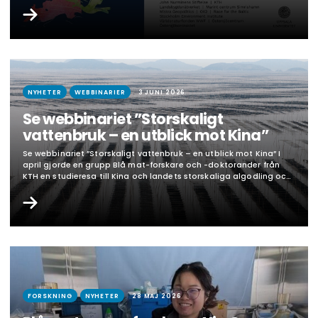
se seminarierna på distans. Onsdag 24 juni, 15.00 – Från kunskap
till handling – vad ska till för att minska jordbrukets
näringsläckage?– Med blå mats centrumföreståndare Fredrik
Gröndahl, KTH. Onsdag…
NYHETER
WEBBINARIER
3 JUNI 2026
Se webbinariet ”Storskaligt
vattenbruk – en utblick mot Kina”
Se webbinariet ”Storskaligt vattenbruk – en utblick mot Kina” I
april gjorde en grupp Blå mat-forskare och -doktorander från
KTH en studieresa till Kina och landets storskaliga algodling och
sjömatsproduktion i samarbete med partneruniversitetet
Shanghai Jiao Tong University. I Blå mats senaste öppna
webbinarium delade Fredrik Gröndahl, forskare vid KTH, Vita
Weitong Xu, doktorand vid…
FORSKNING
NYHETER
28 MAJ 2026