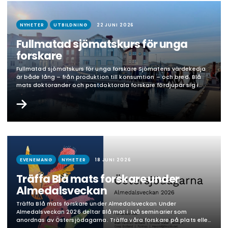
NYHETER
UTBILDNING
22 JUNI 2026
Fullmatad sjömatskurs för unga
forskare
Fullmatad sjömatskurs för unga forskare Sjömatens värdekedja
är både lång – från produktion till konsumtion – och bred. Blå
mats doktorander och postdoktorala forskare fördjupar sig i
sina projekt framför allt i enskilda delar men de har samtidigt
stor nytta av att känna till sjömatssektorn i sin helhet ur flera
perspektiv. Blå mats kurs ”The…
EVENEMANG
NYHETER
18 JUNI 2026
Träffa Blå mats forskare under
Almedalsveckan
Träffa Blå mats forskare under Almedalsveckan Under
Almedalsveckan 2026 deltar Blå mat i två seminarier som
anordnas av Östersjödagarna. Träffa våra forskare på plats eller