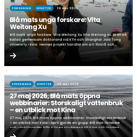
FORSKNING
NYHETER
26 MAJ 2026
Blå mats unga forskare: Vita
Weitong Xu
Blå mats unga forskare: Vita Weitong Xu Vita Weitong Xu är en så
kallad gemensam doktorand vid KTH och Shanghai Jiao Tong
University i Kina. Hennes projekt handlar om att förstå och
analysera storskalig algproduktion och generera kunskap som
kan gynna svenska odlare samtidigt som hon erbjuder kunskap
om hållbar produktion som kinesiska företag kan…
EVENEMANG
NYHETER
20 MAJ 2026
27 maj 2026, Blå mats öppna
webbinarier: Storskaligt vattenbruk
– en utblick mot Kina
27 maj 2026, Blå mats öppna webbinarier: Storskaligt vattenbruk
– en utblick mot Kina I april gjorde en grupp Blå mat-forskare
och -doktorander från KTH en studieresa till Kina och landets
storskaliga algodling och sjömatsproduktion i samarbete med